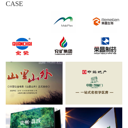
CASE
山里山外电影启动
中海《靠近》
荔波环幕实拍
弥河L沙盘现场翻拍